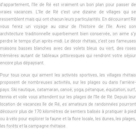
d’appartement, l’Ile de Ré est vraiment un bon plan pour passer de
vraies vacances. L’Ile de Ré c’est une dizaine de villages qui se
ressemblent mais qui ont chacun leurs particularités. En découvrant Ré
vous ferez un voyage au cœur de l’histoire de l’Ile. Avec son
architecture traditionnelle superbement bien conservée, on aime s’y
perdre le temps d’un après-midi. Le décor rhétais, c’est ces fameuses
maisons basses blanches avec des volets bleus ou vert, des roses
trémières autant de tableaux pittoresques qui rendront votre séjour
encore plus dépaysant.
Pour tous ceux qui aiment les activités sportives, les villages rhétais
proposent de nombreuses activités, sur les plages ou dans l’arrière-
pays. Ski nautique, catamaran, canoë, yoga, pétanque, équitation, surf,
tennis et voile vous attendent sur les plages de l’Ile de Ré. Depuis leur
location de vacances Ile de Ré, es amateurs de randonnées pourront
découvrir plus de 170 kilomètres de sentiers balisés à pratiquer à pied
ou à vélo pour explorer la faune et la flore locale, les dunes, les plages,
les forêts et la campagne rhétaise.