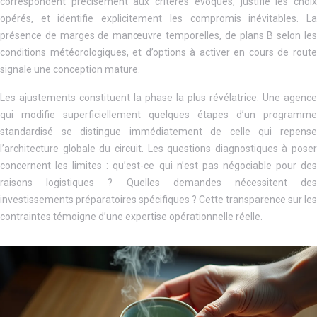
correspondent précisément aux critères évoqués, justifie les choix
opérés, et identifie explicitement les compromis inévitables. La
présence de marges de manœuvre temporelles, de plans B selon les
conditions météorologiques, et d’options à activer en cours de route
signale une conception mature.
Les ajustements constituent la phase la plus révélatrice. Une agence
qui modifie superficiellement quelques étapes d’un programme
standardisé se distingue immédiatement de celle qui repense
l’architecture globale du circuit. Les questions diagnostiques à poser
concernent les limites : qu’est-ce qui n’est pas négociable pour des
raisons logistiques ? Quelles demandes nécessitent des
investissements préparatoires spécifiques ? Cette transparence sur les
contraintes témoigne d’une expertise opérationnelle réelle.