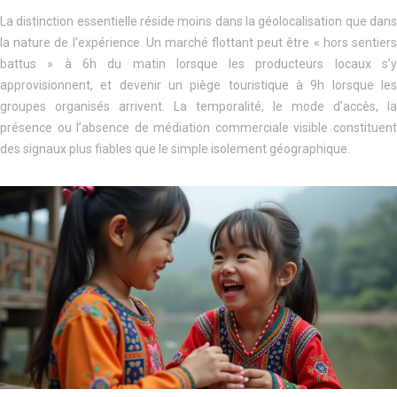
La distinction essentielle réside moins dans la géolocalisation que dans
la nature de l’expérience. Un marché flottant peut être « hors sentiers
battus » à 6h du matin lorsque les producteurs locaux s’y
approvisionnent, et devenir un piège touristique à 9h lorsque les
groupes organisés arrivent. La temporalité, le mode d’accès, la
présence ou l’absence de médiation commerciale visible constituent
des signaux plus fiables que le simple isolement géographique.