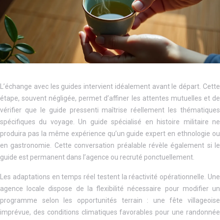
L’échange avec les guides intervient idéalement avant le départ. Cette
étape, souvent négligée, permet d’affiner les attentes mutuelles et de
vérifier que le guide pressenti maîtrise réellement les thématiques
spécifiques du voyage. Un guide spécialisé en histoire militaire ne
produira pas la même expérience qu’un guide expert en ethnologie ou
en gastronomie. Cette conversation préalable révèle également si le
guide est permanent dans l’agence ou recruté ponctuellement.
Les adaptations en temps réel testent la réactivité opérationnelle. Une
agence locale dispose de la flexibilité nécessaire pour modifier un
programme selon les opportunités terrain : une fête villageoise
imprévue, des conditions climatiques favorables pour une randonnée